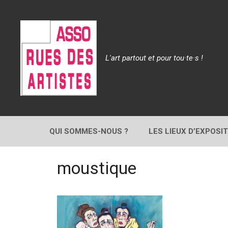
Aller
au
contenu
L'art partout et pour tou·te·s !
QUI SOMMES-NOUS ?
LES LIEUX D’EXPOSI
moustique