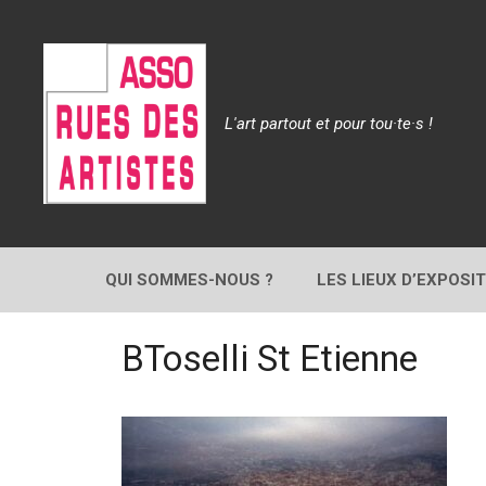
Aller
au
contenu
L'art partout et pour tou·te·s !
QUI SOMMES-NOUS ?
LES LIEUX D’EXPOSI
BToselli St Etienne