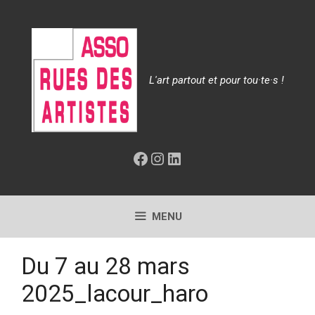
Aller
au
contenu
L'art partout et pour tou·te·s !
Facebook
Instagram
LinkedIn
MENU
Du 7 au 28 mars
2025_lacour_haro