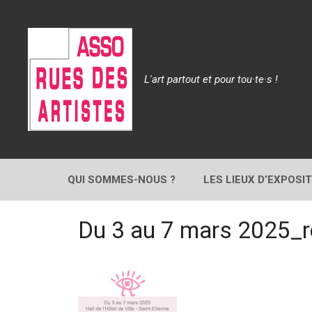
Aller
au
contenu
L'art partout et pour tou·te·s !
QUI SOMMES-NOUS ?
LES LIEUX D’EXPOSI
Du 3 au 7 mars 2025_r