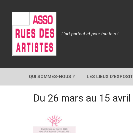
Aller
au
contenu
L'art partout et pour tou·te·s !
QUI SOMMES-NOUS ?
LES LIEUX D’EXPOSI
Du 26 mars au 15 avri