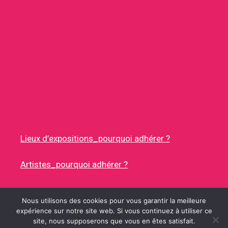
Lieux d’expositions_pourquoi adhérer ?
Artistes_pourquoi adhérer ?
Nous utilisons des cookies pour vous garantir la meilleure
expérience sur notre site web. Si vous continuez à utiliser ce
site, nous supposerons que vous en êtes satisfait.
© 2026 RUES DES ARTISTES
• CONSTRUIT AVEC