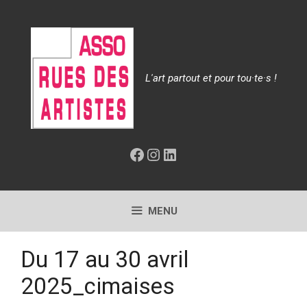
Aller
au
contenu
L'art partout et pour tou·te·s !
Facebook
Instagram
LinkedIn
MENU
Du 17 au 30 avril
2025_cimaises