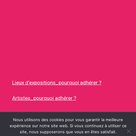
Lieux d’expositions_pourquoi adhérer ?
Artistes_pourquoi adhérer ?
Nous utilisons des cookies pour vous garantir la meilleure
expérience sur notre site web. Si vous continuez à utiliser ce
site, nous supposerons que vous en êtes satisfait.
© 2026 RUES DES ARTISTES
• CONSTRUIT AVEC