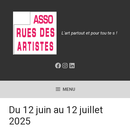
Aller
au
contenu
L'art partout et pour tou·te·s !
Facebook
Instagram
LinkedIn
MENU
Du 12 juin au 12 juillet
2025