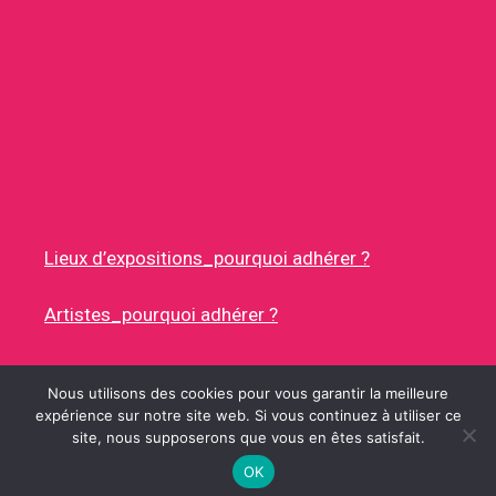
Lieux d’expositions_pourquoi adhérer ?
Artistes_pourquoi adhérer ?
Nous utilisons des cookies pour vous garantir la meilleure
expérience sur notre site web. Si vous continuez à utiliser ce
site, nous supposerons que vous en êtes satisfait.
© 2026 RUES DES ARTISTES
• CONSTRUIT AVEC
GENERATEPRESS
OK