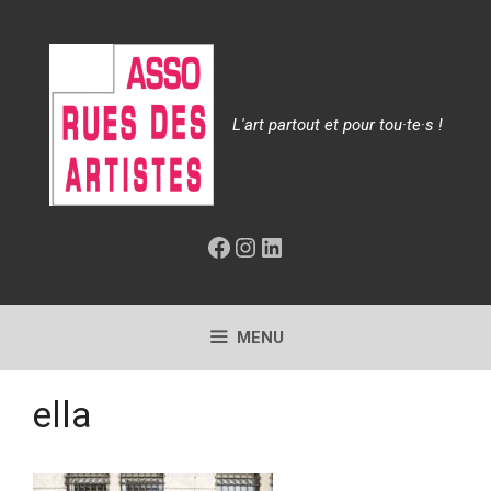
Aller
au
contenu
L'art partout et pour tou·te·s !
Facebook
Instagram
LinkedIn
MENU
ella