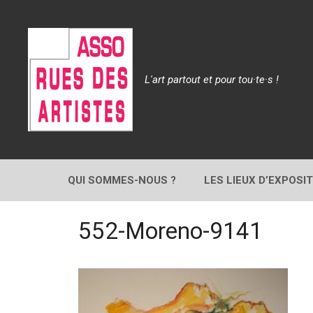
Aller
au
contenu
L'art partout et pour tou·te·s !
QUI SOMMES-NOUS ?
LES LIEUX D’EXPOSI
552-Moreno-9141