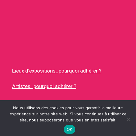
Lieux d’expositions_pourquoi adhérer ?
Artistes_pourquoi adhérer ?
Nous utilisons des cookies pour vous garantir la meilleure
expérience sur notre site web. Si vous continuez à utiliser ce
site, nous supposerons que vous en êtes satisfait.
© 2026 RUES DES ARTISTES
• CONSTRUIT AVEC
GENERATEPRESS
OK