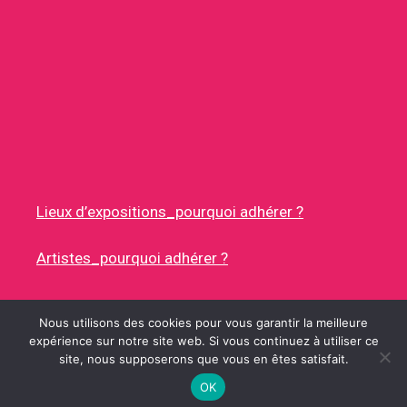
Lieux d’expositions_pourquoi adhérer ?
Artistes_pourquoi adhérer ?
Nous utilisons des cookies pour vous garantir la meilleure
expérience sur notre site web. Si vous continuez à utiliser ce
site, nous supposerons que vous en êtes satisfait.
© 2026 RUES DES ARTISTES
• CONSTRUIT AVEC
GENERATEPRESS
OK