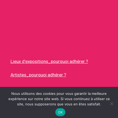
Lieux d’expositions_pourquoi adhérer ?
Artistes_pourquoi adhérer ?
Nous utilisons des cookies pour vous garantir la meilleure
expérience sur notre site web. Si vous continuez à utiliser ce
site, nous supposerons que vous en êtes satisfait.
© 2026 RUES DES ARTISTES
• CONSTRUIT AVEC
GENERATEPRESS
OK