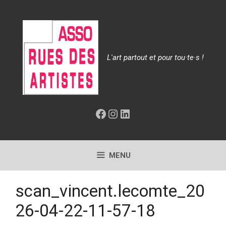
Aller
au
contenu
L'art partout et pour tou·te·s !
Facebook
Instagram
LinkedIn
MENU
scan_vincent.lecomte_20
26-04-22-11-57-18