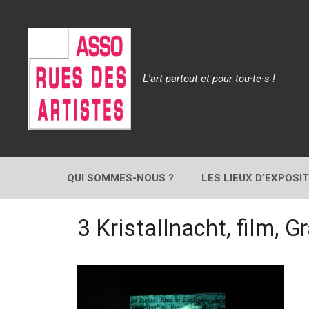
Aller
au
contenu
L'art partout et pour tou·te·s !
QUI SOMMES-NOUS ?
LES LIEUX D’EXPOSI
3 Kristallnacht, film, G