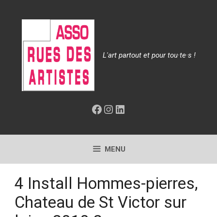
Aller
au
contenu
L'art partout et pour tou·te·s !
Facebook
Instagram
LinkedIn
MENU
4 Install Hommes-pierres,
Chateau de St Victor sur