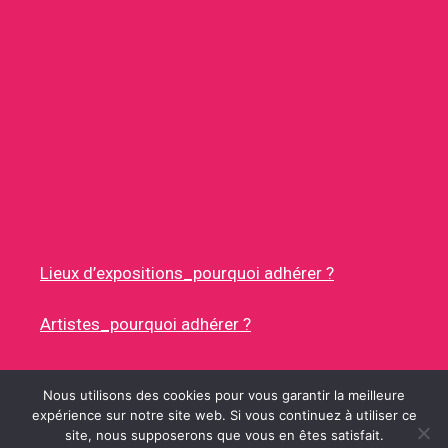
Lieux d’expositions_pourquoi adhérer ?
Artistes_pourquoi adhérer ?
Nous utilisons des cookies pour vous garantir la meilleure
expérience sur notre site web. Si vous continuez à utiliser ce
site, nous supposerons que vous en êtes satisfait.
© 2026 RUES DES ARTISTES
• CONSTRUIT AVEC