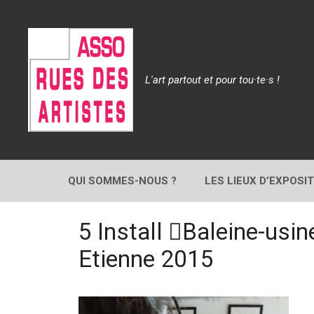
Aller
au
contenu
L'art partout et pour tou·te·s !
QUI SOMMES-NOUS ?
LES LIEUX D’EXPOSI
5 Install Baleine-usi
Etienne 2015