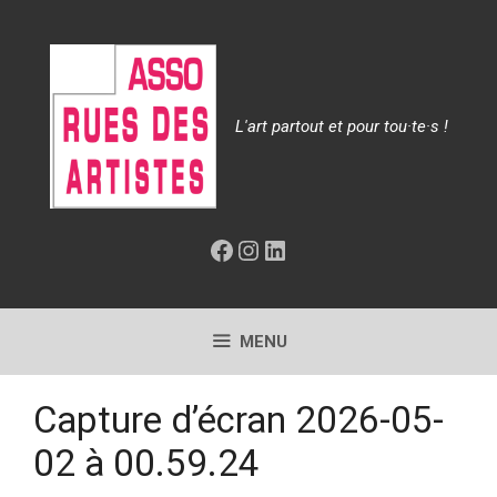
Aller
au
contenu
L'art partout et pour tou·te·s !
Facebook
Instagram
LinkedIn
MENU
Capture d’écran 2026-05-
02 à 00.59.24