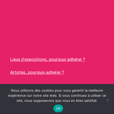
Lieux d’expositions_pourquoi adhérer ?
Artistes_pourquoi adhérer ?
Nous utilisons des cookies pour vous garantir la meilleure
expérience sur notre site web. Si vous continuez à utiliser ce
site, nous supposerons que vous en êtes satisfait.
© 2026 RUES DES ARTISTES
• CONSTRUIT AVEC
GENERATEPRESS
OK