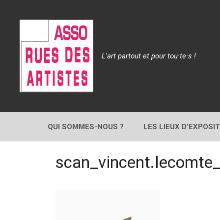
Aller
au
contenu
L'art partout et pour tou·te·s !
QUI SOMMES-NOUS ?
LES LIEUX D’EXPOSI
scan_vincent.lecomte