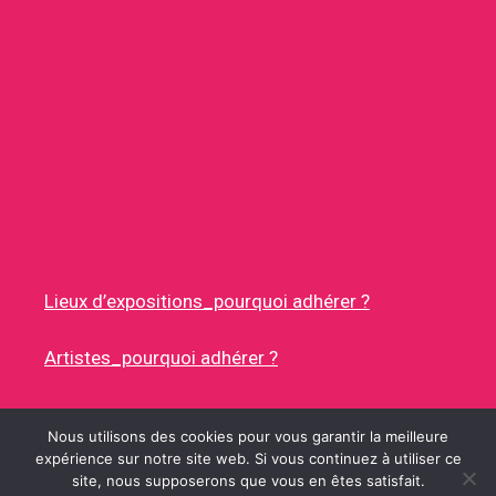
Lieux d’expositions_pourquoi adhérer ?
Artistes_pourquoi adhérer ?
Nous utilisons des cookies pour vous garantir la meilleure
expérience sur notre site web. Si vous continuez à utiliser ce
site, nous supposerons que vous en êtes satisfait.
© 2026 RUES DES ARTISTES
• CONSTRUIT AVEC