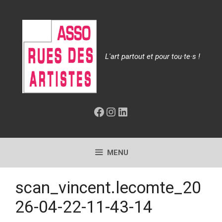
Aller
au
contenu
L'art partout et pour tou·te·s !
Facebook
Instagram
LinkedIn
MENU
scan_vincent.lecomte_20
26-04-22-11-43-14