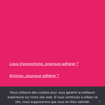
Lieux d’expositions_pourquoi adhérer ?
Artistes_pourquoi adhérer ?
Nous utilisons des cookies pour vous garantir la meilleure
expérience sur notre site web. Si vous continuez à utiliser ce
site, nous supposerons que vous en êtes satisfait.
© 2026 RUES DES ARTISTES
• CONSTRUIT AVEC