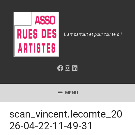
Aller
au
contenu
L'art partout et pour tou·te·s !
Facebook
Instagram
LinkedIn
MENU
scan_vincent.lecomte_20
26-04-22-11-49-31