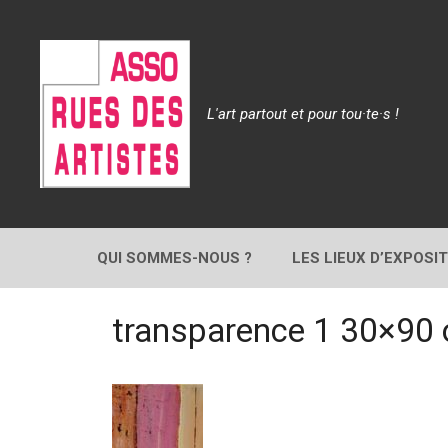
Aller
au
contenu
L'art partout et pour tou·te·s !
QUI SOMMES-NOUS ?
LES LIEUX D’EXPOSI
transparence 1 30×90 