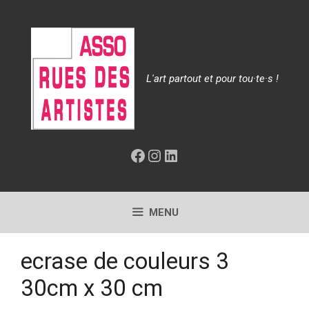
Aller
au
contenu
L'art partout et pour tou·te·s !
Facebook
Instagram
LinkedIn
MENU
ecrase de couleurs 3
30cm x 30 cm