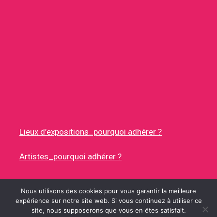
Lieux d’expositions_pourquoi adhérer ?
Artistes_pourquoi adhérer ?
Nous utilisons des cookies pour vous garantir la meilleure
expérience sur notre site web. Si vous continuez à utiliser ce
site, nous supposerons que vous en êtes satisfait.
© 2026 RUES DES ARTISTES
• CONSTRUIT AVEC