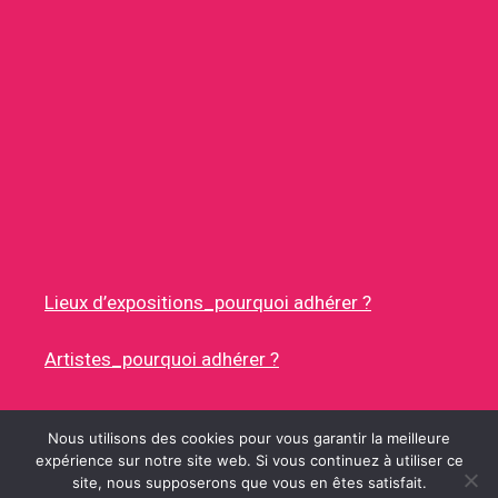
Lieux d’expositions_pourquoi adhérer ?
Artistes_pourquoi adhérer ?
Nous utilisons des cookies pour vous garantir la meilleure
expérience sur notre site web. Si vous continuez à utiliser ce
site, nous supposerons que vous en êtes satisfait.
© 2026 RUES DES ARTISTES
• CONSTRUIT AVEC