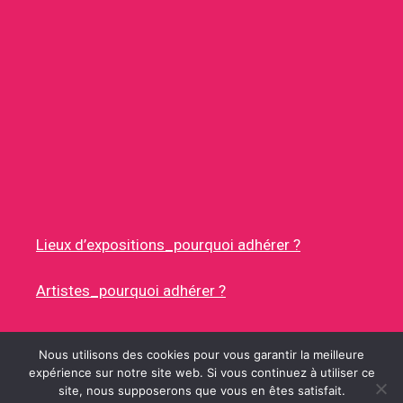
Lieux d’expositions_pourquoi adhérer ?
Artistes_pourquoi adhérer ?
Nous utilisons des cookies pour vous garantir la meilleure
expérience sur notre site web. Si vous continuez à utiliser ce
site, nous supposerons que vous en êtes satisfait.
© 2026 RUES DES ARTISTES
• CONSTRUIT AVEC