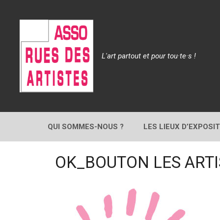
Aller
au
contenu
L'art partout et pour tou·te·s !
QUI SOMMES-NOUS ?
LES LIEUX D’EXPOSI
OK_BOUTON LES ARTI