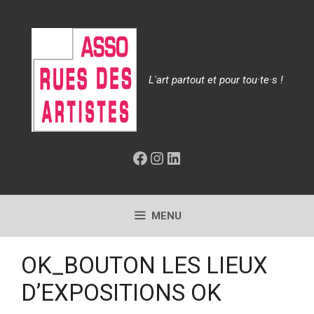
Aller
au
contenu
L'art partout et pour tou·te·s !
Facebook
Instagram
LinkedIn
MENU
OK_BOUTON LES LIEUX
D’EXPOSITIONS OK