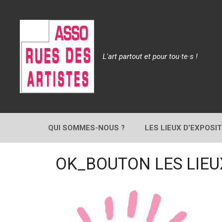
Aller
au
contenu
L'art partout et pour tou·te·s !
QUI SOMMES-NOUS ?
LES LIEUX D’EXPOSI
OK_BOUTON LES LIEU