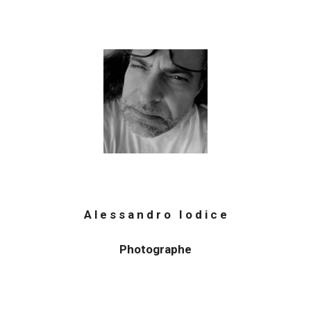
A l e s s a n d r o I o d i c e
Photographe