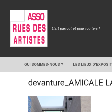
Aller
au
contenu
L'art partout et pour tou·te·s !
QUI SOMMES-NOUS ?
LES LIEUX D’EXPOSI
devanture_AMICALE L