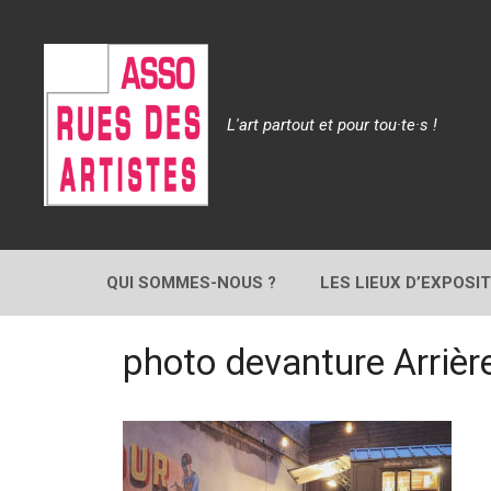
Aller
au
contenu
L'art partout et pour tou·te·s !
QUI SOMMES-NOUS ?
LES LIEUX D’EXPOSI
photo devanture Arrièr