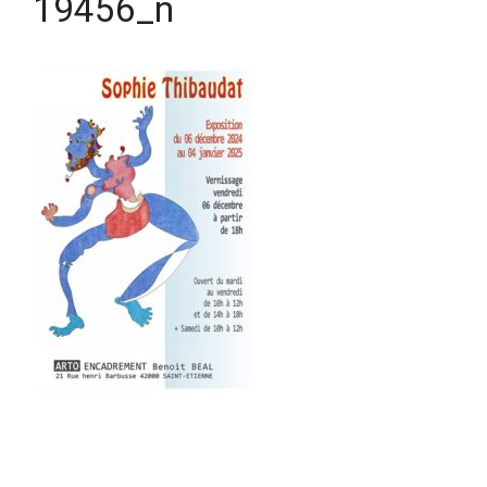
19456_n