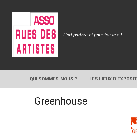
Aller
au
contenu
L'art partout et pour tou·te·s !
QUI SOMMES-NOUS ?
LES LIEUX D’EXPOSI
Greenhouse