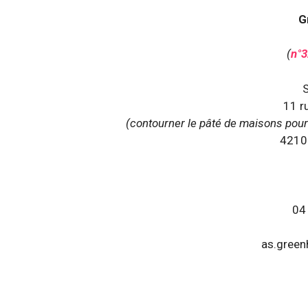
G
(
n°3
S
11 ru
(contourner le pâté de maisons pour 
42100
04
as.gree