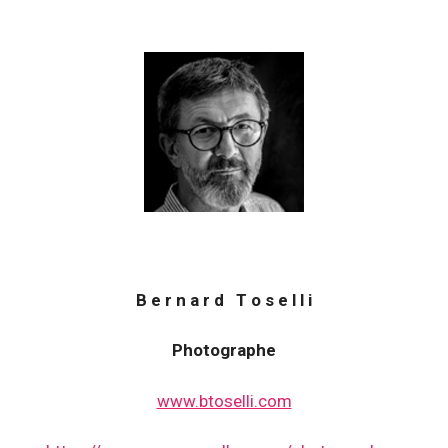
B e r n a r d T o s e l l i
Photographe
www.btoselli.com