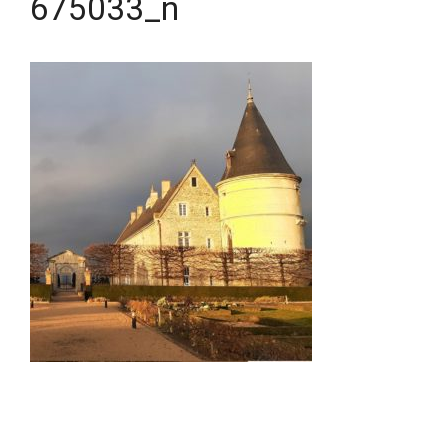
675033_n