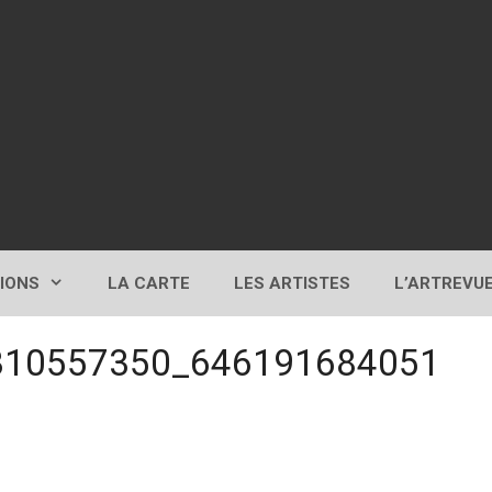
TIONS
LA CARTE
LES ARTISTES
L’ARTREVU
310557350_646191684051