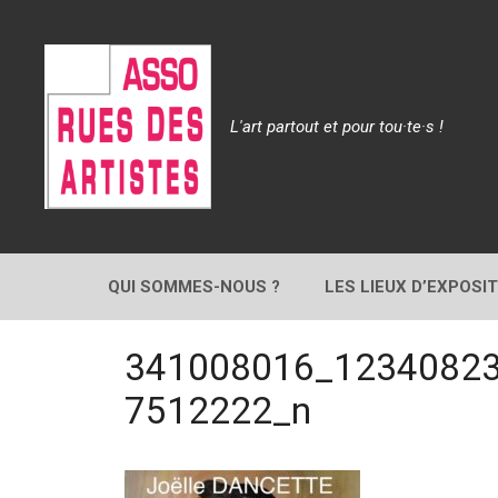
Aller
au
contenu
L'art partout et pour tou·te·s !
QUI SOMMES-NOUS ?
LES LIEUX D’EXPOSI
341008016_1234082
7512222_n