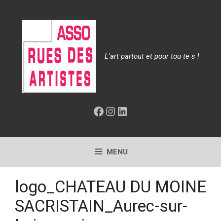
Aller
au
contenu
L'art partout et pour tou·te·s !
Facebook
Instagram
LinkedIn
MENU
logo_CHATEAU DU MOINE
SACRISTAIN_Aurec-sur-