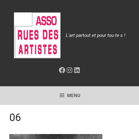
Aller
au
contenu
L'art partout et pour tou·te·s !
Facebook
Instagram
LinkedIn
MENU
06