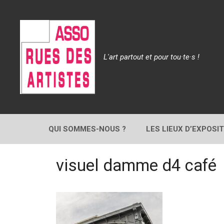
Aller
au
contenu
L'art partout et pour tou·te·s !
QUI SOMMES-NOUS ?
LES LIEUX D’EXPOSI
visuel damme d4 café