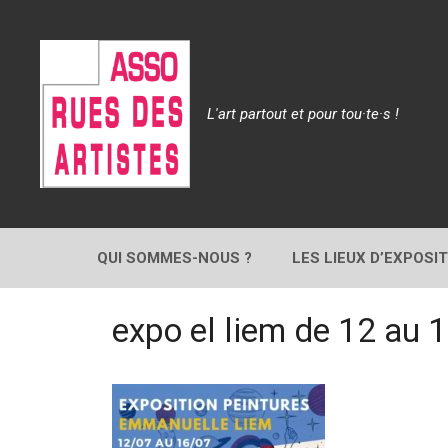
Aller
au
contenu
L'art partout et pour tou·te·s !
QUI SOMMES-NOUS ?
LES LIEUX D’EXPOSI
expo el liem de 12 au 1