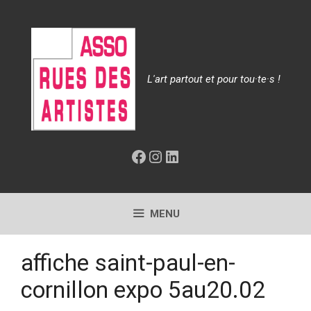
Aller
au
contenu
L'art partout et pour tou·te·s !
Facebook
Instagram
LinkedIn
MENU
affiche saint-paul-en-
cornillon expo 5au20.02