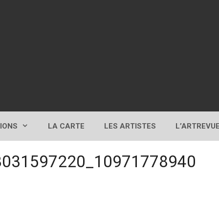
TIONS
LA CARTE
LES ARTISTES
L’ARTREVU
3031597220_10971778940