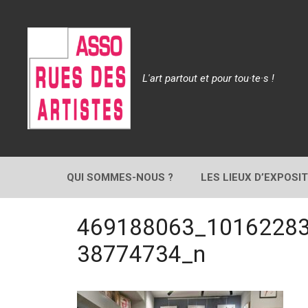
Aller
au
contenu
L'art partout et pour tou·te·s !
QUI SOMMES-NOUS ?
LES LIEUX D’EXPOSI
469188063_1016228
38774734_n