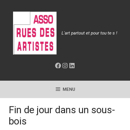
Aller
au
contenu
L'art partout et pour tou·te·s !
Facebook
Instagram
LinkedIn
MENU
Fin de jour dans un sous-
bois