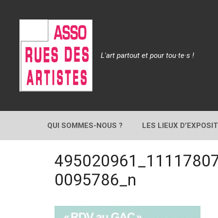
Aller
au
contenu
L'art partout et pour tou·te·s !
QUI SOMMES-NOUS ?
LES LIEUX D’EXPOSI
495020961_1111780
0095786_n