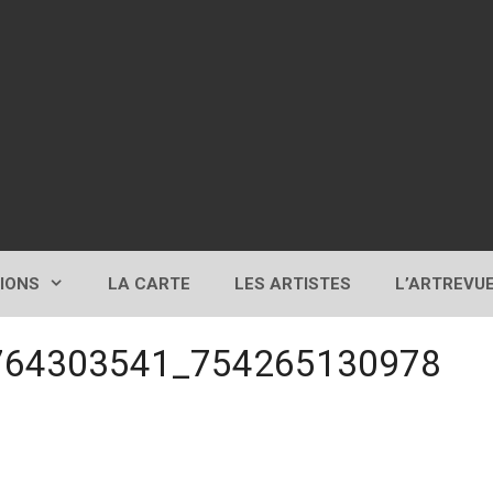
TIONS
LA CARTE
LES ARTISTES
L’ARTREVU
764303541_754265130978