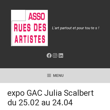
Aller
au
contenu
L'art partout et pour tou·te·s !
Facebook
Instagram
LinkedIn
MENU
expo GAC Julia Scalbert
du 25.02 au 24.04