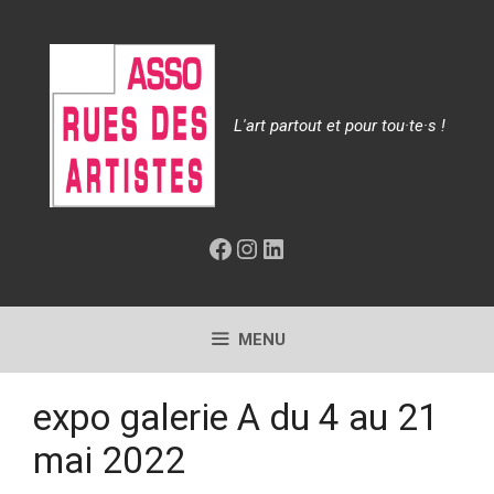
Aller
au
contenu
L'art partout et pour tou·te·s !
Facebook
Instagram
LinkedIn
MENU
expo galerie A du 4 au 21
mai 2022