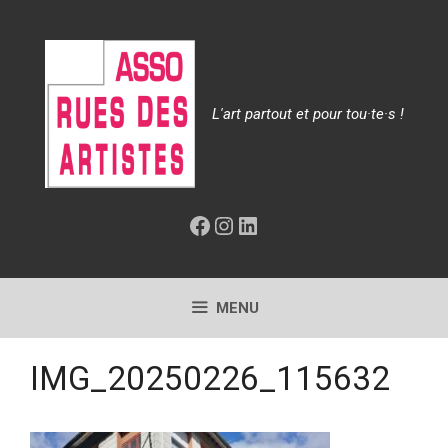
Aller
au
contenu
L'art partout et pour tou·te·s !
Facebook
Instagram
LinkedIn
MENU
IMG_20250226_115632