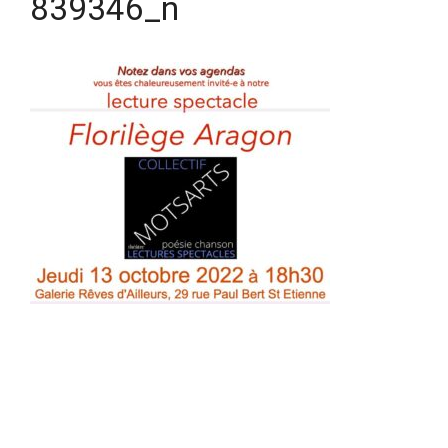
839346_n