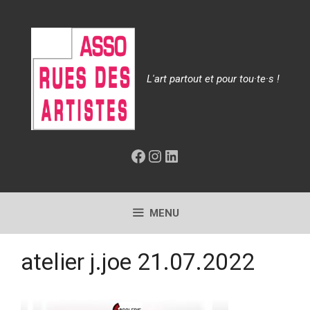
Aller
au
contenu
L'art partout et pour tou·te·s !
Facebook
Instagram
LinkedIn
MENU
atelier j.joe 21.07.2022