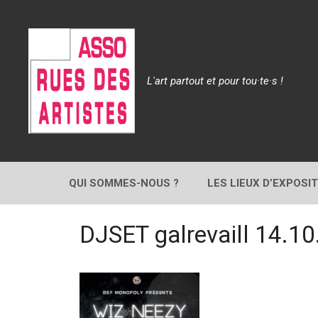
Aller
au
contenu
L'art partout et pour tou·te·s !
QUI SOMMES-NOUS ?
LES LIEUX D’EXPOSI
DJSET galrevaill 14.1